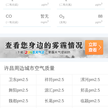
3
3
(二氧化硫)
μg/m
(二氧化氮)
μg/m
CO
暂无
O
88
3
3
3
(一氧化碳)
mg/m
(臭氧)
μg/m
许昌周边城市空气质量
祥符pm2.5
漯河pm2.5
卫东pm2.5
源汇pm2.5
郏县pm2.5
舞阳pm2.5
长葛pm2.5
临颍pm2.5
魏都pm2.5