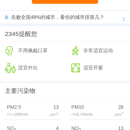
击败全国48%的城市，看你的城市排第几？
2345提醒您
不用佩戴口罩
非常适宜运动
适宜外出
适宜开窗
主要污染物
PM2.5
13
PM10
28
3
3
(可入肺颗粒物)
μg/m
(可吸入颗粒物)
μg/m
SO
4
NO
13
2
2