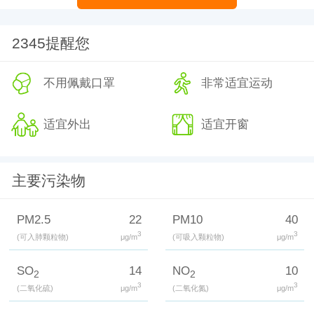
2345提醒您
不用佩戴口罩
非常适宜运动
适宜外出
适宜开窗
主要污染物
PM2.5
22
PM10
40
3
3
(可入肺颗粒物)
μg/m
(可吸入颗粒物)
μg/m
SO
14
NO
10
2
2
3
3
(二氧化硫)
μg/m
(二氧化氮)
μg/m