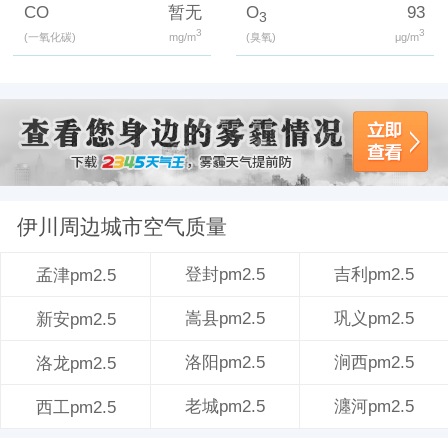
CO
暂无
O
93
3
3
3
(一氧化碳)
mg/m
(臭氧)
μg/m
伊川周边城市空气质量
登封pm2.5
吉利pm2.5
孟津pm2.5
嵩县pm2.5
巩义pm2.5
新安pm2.5
洛阳pm2.5
涧西pm2.5
洛龙pm2.5
老城pm2.5
瀍河pm2.5
西工pm2.5