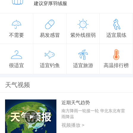
建议穿厚羽绒服
不需要
易发感冒
紫外线很弱
适宜晨练
很适宜
适宜钓鱼
适宜旅游
高温排行榜
天气视频
近期天气趋势
南方降雨一轮接一轮 华北东北有雷
雨降温
视频播放 >