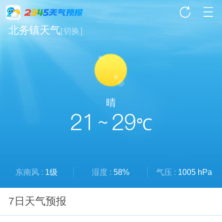
北务镇天气
[
切换
]
晴
21 ~ 29
℃
东南风 :
1级
湿度 :
58%
气压 :
1005 hPa
7日天气预报