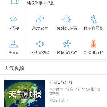
建议穿厚羽绒服
不需要
易发感冒
紫外线很弱
较不宜晨练
很适宜
不适宜钓鱼
较适宜旅游
高温排行榜
天气视频
近期天气趋势
南方降雨一轮接一轮 华北东北有雷
雨降温
视频播放 >