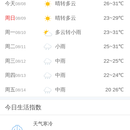
今天
晴转多云
26
~
31
℃
08/08
周日
晴转多云
23
~
29
℃
08/09
周一
多云转小雨
23
~
31
℃
08/10
周二
小雨
25
~
31
℃
08/11
周三
中雨
22
~
25
℃
08/12
周四
中雨
22
~
24
℃
08/13
周五
中雨
20
26
℃
08/14
今日生活指数
天气寒冷