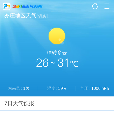
亦庄地区天气
[
切换
]
晴转多云
26 ~ 31
℃
东南风 :
1级
湿度 :
59%
气压 :
1006 hPa
7日天气预报