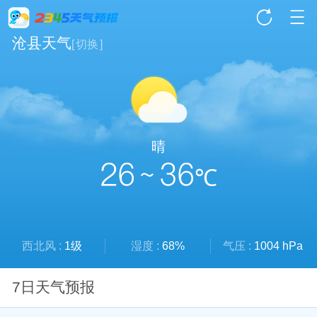
沧县天气
[
切换
]
晴
26 ~ 36
℃
西北风 :
1级
湿度 :
68%
气压 :
1004 hPa
7日天气预报