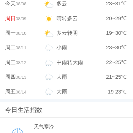
今天
多云
23
~
31
℃
08/08
周日
晴转多云
20
~
29
℃
08/09
周一
多云转阴
19
~
30
℃
08/10
周二
小雨
23
~
30
℃
08/11
周三
中雨转大雨
22
~
25
℃
08/12
周四
大雨
21
~
25
℃
08/13
周五
大雨
19
23
℃
08/14
今日生活指数
天气寒冷