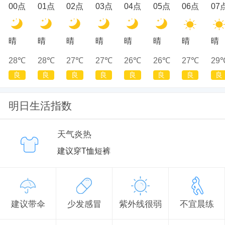
00点
01点
02点
03点
04点
05点
06点
07
晴
晴
晴
晴
晴
晴
晴
晴
28℃
28℃
27℃
27℃
26℃
26℃
27℃
29
良
良
良
良
良
良
良
良
明日生活指数
天气炎热
建议穿T恤短裤
建议带伞
少发感冒
紫外线很弱
不宜晨练