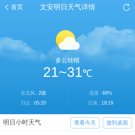
文安明日天气详情
首页
多云转晴
21~31
℃
东北风 :
2级
湿度 :
69%
日出 :
05:20
日落 :
19:19
明日小时天气
查看今天
放到桌面