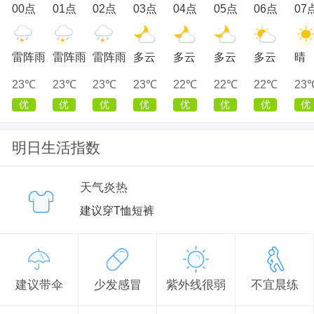
00点
01点
02点
03点
04点
05点
06点
07
雷阵雨
雷阵雨
雷阵雨
多云
多云
多云
多云
晴
23℃
23℃
23℃
23℃
22℃
22℃
22℃
23
优
优
优
优
优
优
优
优
明日生活指数
天气炎热
建议穿T恤短裤
建议带伞
少发感冒
紫外线很弱
不宜晨练