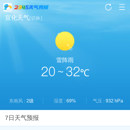
宣化天气
[
切换
]
雷阵雨
20 ~ 32
℃
东南风 :
2级
湿度 :
69%
气压 :
932 hPa
7日天气预报