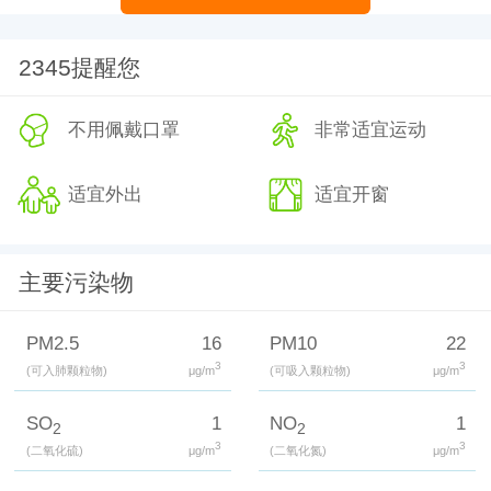
2345提醒您
不用佩戴口罩
非常适宜运动
适宜外出
适宜开窗
主要污染物
PM2.5
16
PM10
22
3
3
(可入肺颗粒物)
μg/m
(可吸入颗粒物)
μg/m
SO
1
NO
1
2
2
3
3
(二氧化硫)
μg/m
(二氧化氮)
μg/m