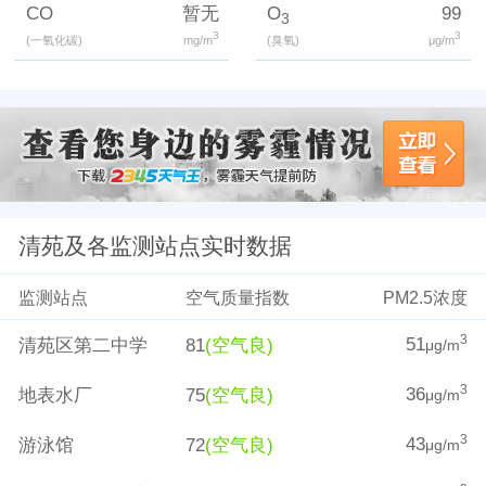
CO
暂无
O
99
3
3
3
(一氧化碳)
mg/m
(臭氧)
μg/m
清苑及各监测站点实时数据
监测站点
空气质量指数
PM2.5浓度
51
3
清苑区第二中学
81
(空气良)
μg/m
36
3
地表水厂
75
(空气良)
μg/m
43
3
游泳馆
72
(空气良)
μg/m