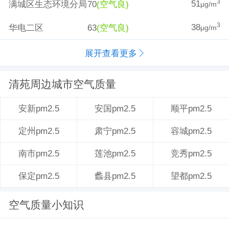
51
3
满城区生态环境分局
70
(空气良)
μg/m
38
3
华电二区
63
(空气良)
μg/m
展开查看更多
清苑周边城市空气质量
安国pm2.5
顺平pm2.5
安新pm2.5
肃宁pm2.5
容城pm2.5
定州pm2.5
莲池pm2.5
竞秀pm2.5
南市pm2.5
蠡县pm2.5
望都pm2.5
保定pm2.5
空气质量小知识