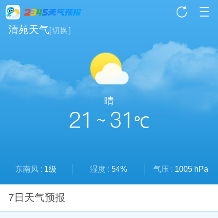
清苑天气
[
切换
]
晴
21 ~ 31
℃
东南风 :
1级
湿度 :
54%
气压 :
1005 hPa
7日天气预报