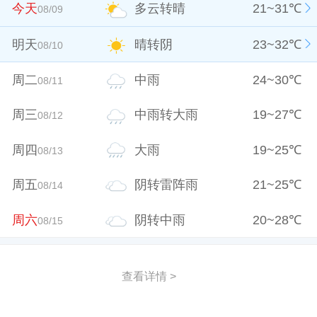
今天
多云转晴
21
~
31
℃
08/09
明天
晴转阴
23
~
32
℃
08/10
周二
中雨
24
~
30
℃
08/11
周三
中雨转大雨
19
~
27
℃
08/12
周四
大雨
19
~
25
℃
08/13
周五
阴转雷阵雨
21
~
25
℃
08/14
周六
阴转中雨
20
~
28
℃
08/15
查看详情 >