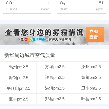
CO
1
O
151
3
3
3
(一氧化碳)
mg/m
(臭氧)
μg/m
新华周边城市空气质量
方城pm2.5
汝州pm2.5
禹州pm2.5
许昌pm2.5
魏都pm2.5
舞钢pm2.5
湛河pm2.5
卫东pm2.5
平顶山pm2.5
郏县pm2.5
叶县pm2.5
宝丰pm2.5