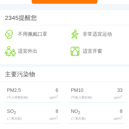
2345提醒您
不用佩戴口罩
非常适宜运动
适宜外出
适宜开窗
主要污染物
PM2.5
6
PM10
33
3
3
(可入肺颗粒物)
μg/m
(可吸入颗粒物)
μg/m
SO
8
NO
8
2
2
3
3
(二氧化硫)
μg/m
(二氧化氮)
μg/m