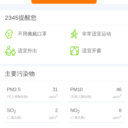
2345提醒您
不用佩戴口罩
非常适宜运动
适宜外出
适宜开窗
主要污染物
PM2.5
31
PM10
46
3
3
(可入肺颗粒物)
μg/m
(可吸入颗粒物)
μg/m
SO
2
NO
8
2
2
3
3
(二氧化硫)
μg/m
(二氧化氮)
μg/m