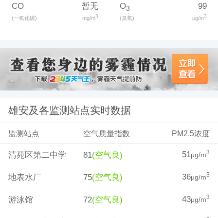
CO
暂无
O
99
3
3
3
(一氧化碳)
mg/m
(臭氧)
μg/m
雄安及各监测站点实时数据
监测站点
空气质量指数
PM2.5浓度
51
3
清苑区第二中学
81
(空气良)
μg/m
36
3
地表水厂
75
(空气良)
μg/m
43
3
游泳馆
72
(空气良)
μg/m