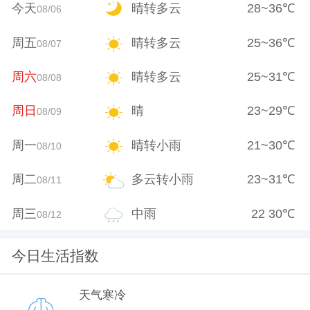
今天
晴转多云
28
~
36
℃
08/06
周五
晴转多云
25
~
36
℃
08/07
周六
晴转多云
25
~
31
℃
08/08
周日
晴
23
~
29
℃
08/09
周一
晴转小雨
21
~
30
℃
08/10
周二
多云转小雨
23
~
31
℃
08/11
周三
中雨
22
30
℃
08/12
今日生活指数
天气寒冷