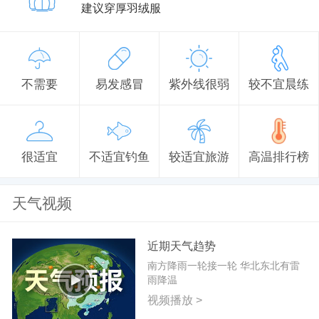
建议穿厚羽绒服
不需要
易发感冒
紫外线很弱
较不宜晨练
很适宜
不适宜钓鱼
较适宜旅游
高温排行榜
天气视频
近期天气趋势
南方降雨一轮接一轮 华北东北有雷
雨降温
视频播放 >