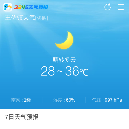
王佐镇天气
[
切换
]
晴转多云
28 ~ 36
℃
南风 :
1级
湿度 :
60%
气压 :
997 hPa
7日天气预报