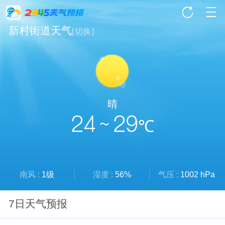
新村街道天气
[
切换
]
晴
24 ~ 29
℃
南风 :
1级
湿度 :
56%
气压 :
1002 hPa
7日天气预报