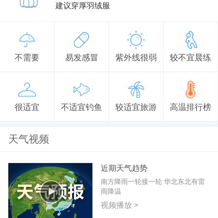
建议穿厚羽绒服
不需要
易发感冒
紫外线很弱
较不宜晨练
很适宜
不适宜钓鱼
较适宜旅游
高温排行榜
天气视频
近期天气趋势
南方降雨一轮接一轮 华北东北有雷
雨降温
视频播放 >