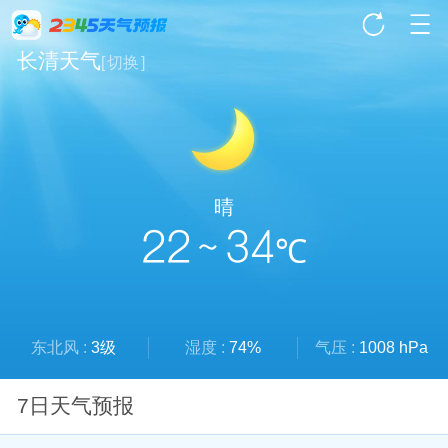
长清天气
[
切换
]
晴
22 ~ 34
℃
东北风 :
3级
湿度 :
74%
气压 :
1008 hPa
7日天气预报