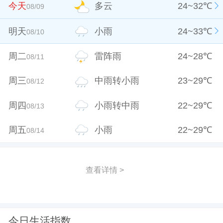
今天
多云
24
~
32
℃
08/09
明天
小雨
24
~
33
℃
08/10
周二
雷阵雨
24
~
28
℃
08/11
周三
中雨转小雨
23
~
29
℃
08/12
周四
小雨转中雨
22
~
29
℃
08/13
周五
小雨
22
~
29
℃
08/14
查看详情 >
今日生活指数