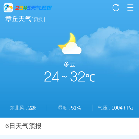
章丘天气
[
切换
]
多云
24 ~ 32
℃
东北风 :
2级
湿度 :
51%
气压 :
1004 hPa
6日天气预报