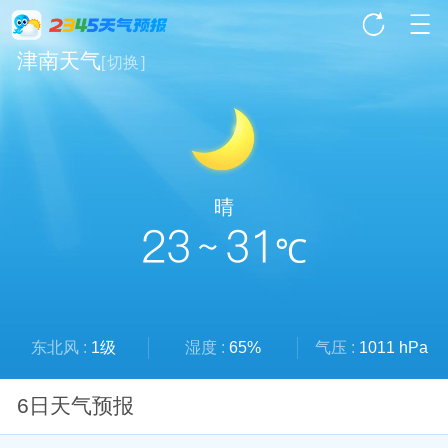
津南天气
[
切换
]
晴
23 ~ 31
℃
东北风 :
1级
湿度 :
65%
气压 :
1011 hPa
6日天气预报