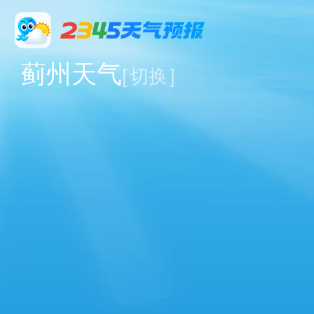
蓟州天气
[
切换
]