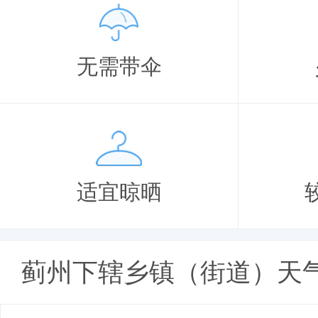
无需带伞
适宜晾晒
蓟州下辖乡镇（街道）天