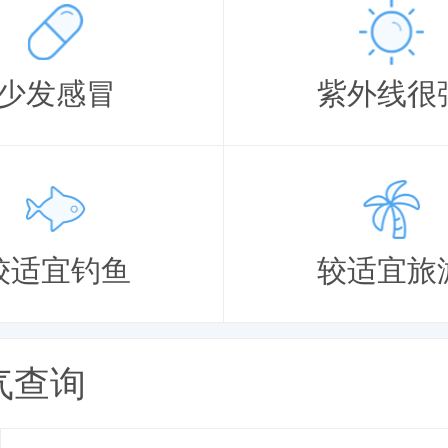
少发感冒
紫外线很
较适宜钓鱼
较适宜旅
气查询