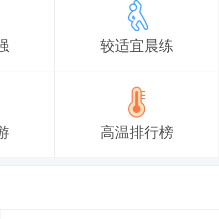
强
较适宜晨练
游
高温排行榜