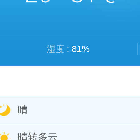
湿度 :
81%
晴
晴转多云