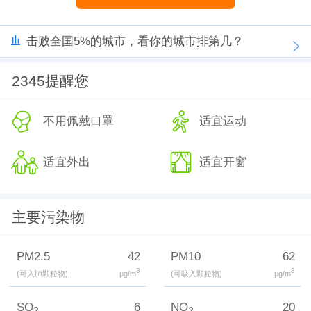
击败全国5%的城市，看你的城市排第几？
2345提醒您
不用佩戴口罩
适宜运动
适宜外出
适宜开窗
主要污染物
PM2.5
42
PM10
62
3
3
(可入肺颗粒物)
μg/m
(可吸入颗粒物)
μg/m
SO
6
NO
20
2
2