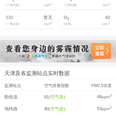
3
3
(二氧化硫)
μg/m
(二氧化氮)
μg/m
CO
暂无
O
62
3
3
3
(一氧化碳)
mg/m
(臭氧)
μg/m
天津及各监测站点实时数据
监测站点
空气质量指数
PM2.5浓度
49
3
勤俭道
81
(空气良)
μg/m
53
3
地纬路
80
(空气良)
μg/m