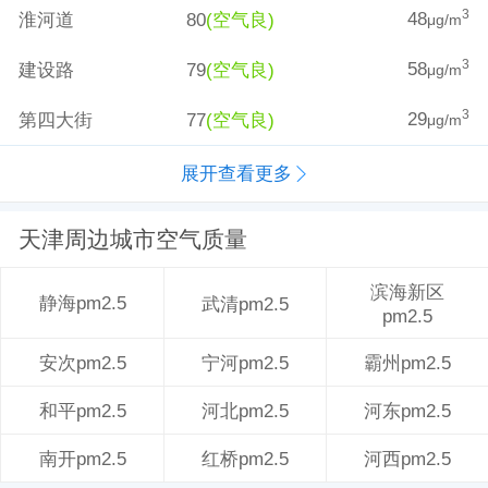
48
3
淮河道
80
(空气良)
μg/m
58
3
建设路
79
(空气良)
μg/m
29
3
第四大街
77
(空气良)
μg/m
展开查看更多
天津周边城市空气质量
滨海新区
静海pm2.5
武清pm2.5
pm2.5
宁河pm2.5
霸州pm2.5
安次pm2.5
河北pm2.5
河东pm2.5
和平pm2.5
红桥pm2.5
河西pm2.5
南开pm2.5