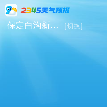
保定白沟新城天气
[
切换
]