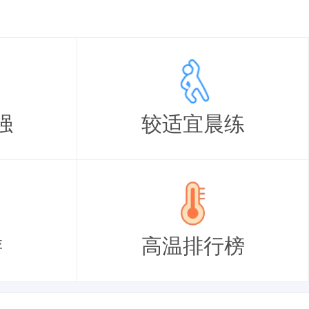
强
较适宜晨练
游
高温排行榜