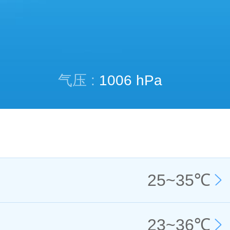
气压 :
1006 hPa
25
~
35
℃
23
~
36
℃