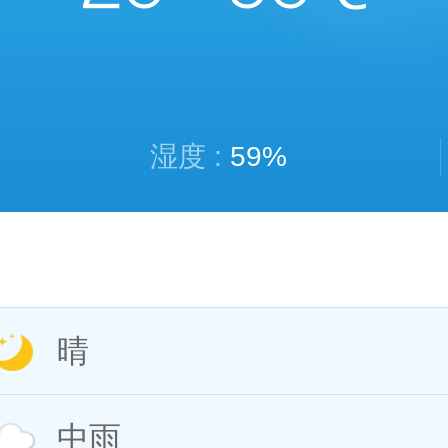
湿度 :
59%
晴
中雨