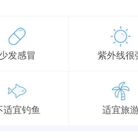
少发感冒
紫外线很
不适宜钓鱼
适宜旅