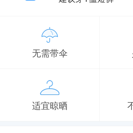
无需带伞
适宜晾晒