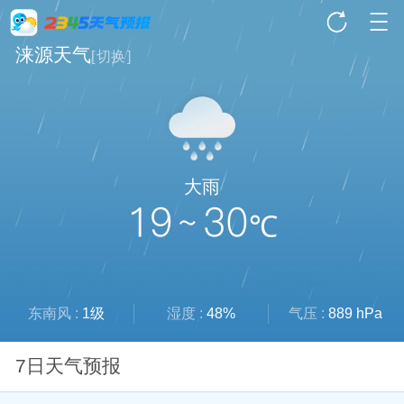
涞源天气
[
切换
]
大雨
19 ~ 30
℃
东南风 :
1级
湿度 :
48%
气压 :
889 hPa
7日天气预报