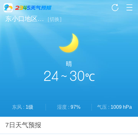
东小口地区天气
[
切换
]
晴
24 ~ 30
℃
东风 :
1级
湿度 :
97%
气压 :
1009 hPa
7日天气预报