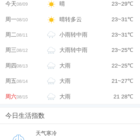
今天
晴
23
~
29
℃
08/09
周一
晴转多云
23
~
31
℃
08/10
周二
小雨转中雨
23
~
31
℃
08/11
周三
大雨转中雨
23
~
25
℃
08/12
周四
大雨
22
~
25
℃
08/13
周五
大雨
21
~
27
℃
08/14
周六
大雨
21
28
℃
08/15
今日生活指数
天气寒冷