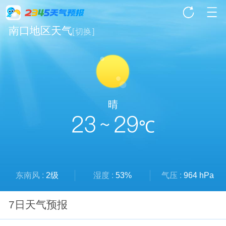
南口地区天气
[
切换
]
晴
23 ~ 29
℃
东南风 :
2级
湿度 :
53%
气压 :
964 hPa
7日天气预报