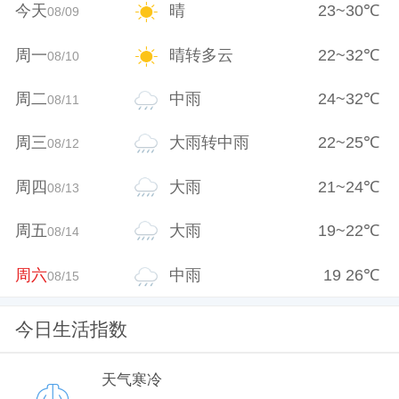
今天
晴
23
~
30
℃
08/09
周一
晴转多云
22
~
32
℃
08/10
周二
中雨
24
~
32
℃
08/11
周三
大雨转中雨
22
~
25
℃
08/12
周四
大雨
21
~
24
℃
08/13
周五
大雨
19
~
22
℃
08/14
周六
中雨
19
26
℃
08/15
今日生活指数
天气寒冷