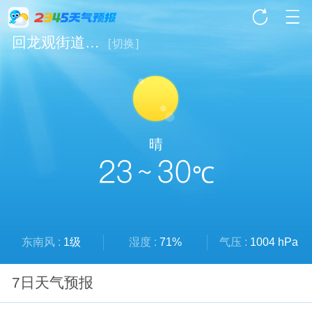
回龙观街道天气
[
切换
]
晴
23 ~ 30
℃
东南风 :
1级
湿度 :
71%
气压 :
1004 hPa
7日天气预报