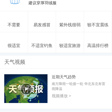
建议穿厚羽绒服
不需要
易发感冒
紫外线很弱
较不宜晨练
很适宜
不适宜钓鱼
较适宜旅游
高温排行榜
天气视频
近期天气趋势
南方降雨一轮接一轮 华北东北有雷
雨降温
视频播放 >