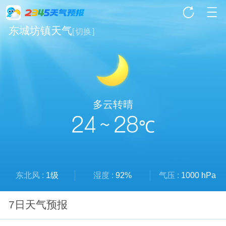
东城坊镇天气
[
切换
]
多云转晴
24 ~ 28
℃
东北风 :
1级
湿度 :
92%
气压 :
1000 hPa
7日天气预报